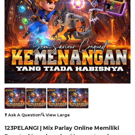
❓ Ask A Question
🔍 View Large
123PELANGI | Mix Parlay Online Memiliki