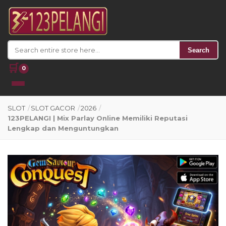
Search
🛒
0
SLOT
/
SLOT GACOR
/
2026
/
123PELANGI | Mix Parlay Online Memiliki Reputasi
Lengkap dan Menguntungkan