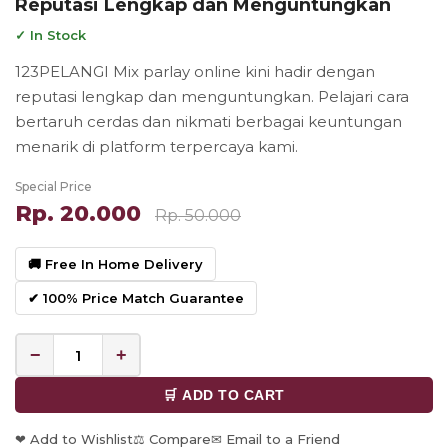
Reputasi Lengkap dan Menguntungkan
✓ In Stock
123PELANGI Mix parlay online kini hadir dengan
reputasi lengkap dan menguntungkan. Pelajari cara
bertaruh cerdas dan nikmati berbagai keuntungan
menarik di platform terpercaya kami.
Special Price
Rp. 20.000
Rp. 50.000
🚚 Free In Home Delivery
✔ 100% Price Match Guarantee
−
+
🛒 ADD TO CART
❤ Add to Wishlist
⚖ Compare
✉ Email to a Friend