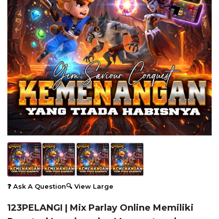
❓ Ask A Question
🔍 View Large
123PELANGI | Mix Parlay Online Memiliki