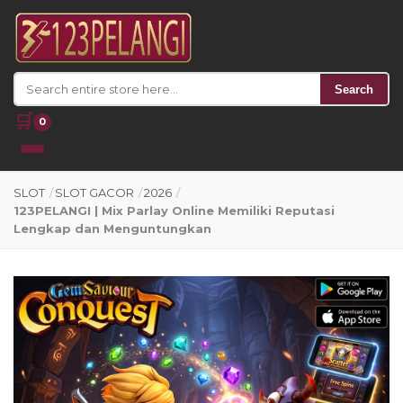
Search
🛒
0
SLOT
/
SLOT GACOR
/
2026
/
123PELANGI | Mix Parlay Online Memiliki Reputasi
Lengkap dan Menguntungkan