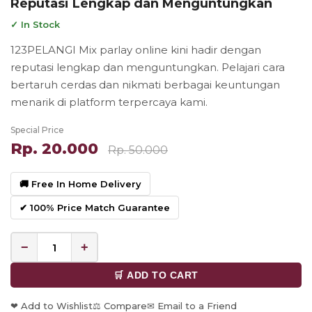
Reputasi Lengkap dan Menguntungkan
✓ In Stock
123PELANGI Mix parlay online kini hadir dengan
reputasi lengkap dan menguntungkan. Pelajari cara
bertaruh cerdas dan nikmati berbagai keuntungan
menarik di platform terpercaya kami.
Special Price
Rp. 20.000
Rp. 50.000
🚚 Free In Home Delivery
✔ 100% Price Match Guarantee
−
+
🛒 ADD TO CART
❤ Add to Wishlist
⚖ Compare
✉ Email to a Friend