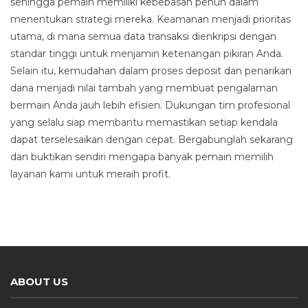
sehingga pemain memiliki kebebasan penuh dalam
menentukan strategi mereka. Keamanan menjadi prioritas
utama, di mana semua data transaksi dienkripsi dengan
standar tinggi untuk menjamin ketenangan pikiran Anda.
Selain itu, kemudahan dalam proses deposit dan penarikan
dana menjadi nilai tambah yang membuat pengalaman
bermain Anda jauh lebih efisien. Dukungan tim profesional
yang selalu siap membantu memastikan setiap kendala
dapat terselesaikan dengan cepat. Bergabunglah sekarang
dan buktikan sendiri mengapa banyak pemain memilih
layanan kami untuk meraih profit.
ABOUT US