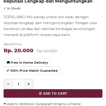
Reputasi Lengkap dan Menguntungkan
✓ In Stock
123PELANGI Mix parlay online kini hadir dengan
reputasi lengkap dan menguntungkan. Pelajari cara
bertaruh cerdas dan nikmati berbagai keuntungan
menarik di platform terpercaya kami.
Special Price
Rp. 20.000
Rp. 50.000
🚚 Free In Home Delivery
✔ 100% Price Match Guarantee
−
+
🛒 ADD TO CART
❤ Add to Wishlist
⚖ Compare
✉ Email to a Friend