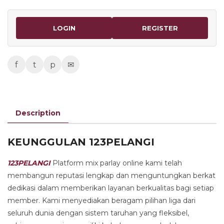
LOGIN
REGISTER
f
t
p
✉
Description
KEUNGGULAN 123PELANGI
123PELANGI
Platform mix parlay online kami telah
membangun reputasi lengkap dan menguntungkan berkat
dedikasi dalam memberikan layanan berkualitas bagi setiap
member. Kami menyediakan beragam pilihan liga dari
seluruh dunia dengan sistem taruhan yang fleksibel,