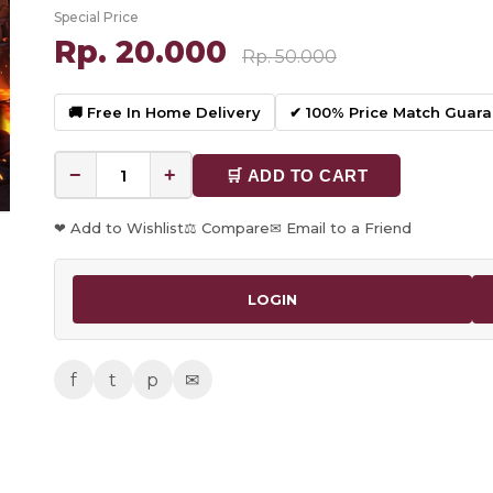
Special Price
Rp. 20.000
Rp. 50.000
🚚 Free In Home Delivery
✔ 100% Price Match Guar
−
+
🛒 ADD TO CART
❤ Add to Wishlist
⚖ Compare
✉ Email to a Friend
LOGIN
f
t
p
✉