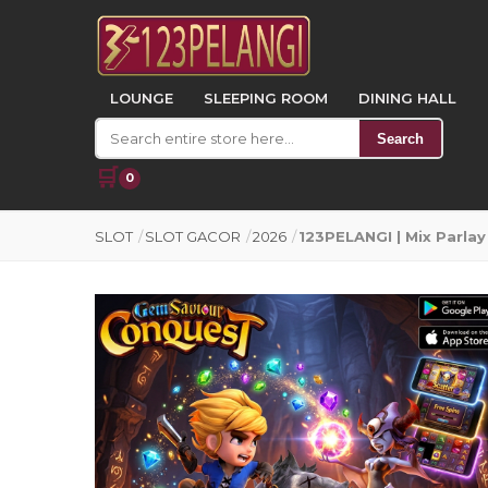
LOUNGE
SLEEPING ROOM
DINING HALL
Search
🛒
0
SLOT
/
SLOT GACOR
/
2026
/
123PELANGI | Mix Parla