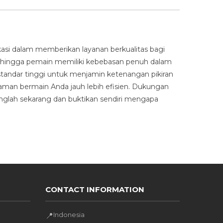
asi dalam memberikan layanan berkualitas bagi
 sehingga pemain memiliki kebebasan penuh dalam
standar tinggi untuk menjamin ketenangan pikiran
aman bermain Anda jauh lebih efisien. Dukungan
nglah sekarang dan buktikan sendiri mengapa
CONTACT INFORMATION
Indonesia
📍