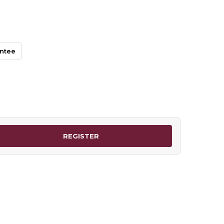
antee
REGISTER