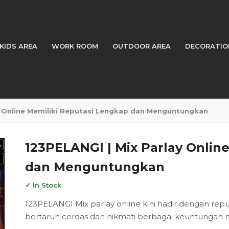
KIDS AREA
WORK ROOM
OUTDOOR AREA
DECORATIO
y Online Memiliki Reputasi Lengkap dan Menguntungkan
123PELANGI | Mix Parlay Onlin
dan Menguntungkan
✓ In Stock
123PELANGI Mix parlay online kini hadir dengan rep
bertaruh cerdas dan nikmati berbagai keuntungan m