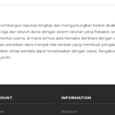
h membangun reputasi lengkap dan menguntungkan berkat dedik
liga dari seluruh dunia dengan sistem taruhan yang fleksibel,
oritas utama, di mana semua data transaksi dienkripsi dengan 
 dan penarikan dana menjadi nilai tambah yang membuat pengal
ikan setiap kendala dapat terselesaikan dengan cepat. Bergabu
rofit.
COUNT
INFORMATION
unt
About Us